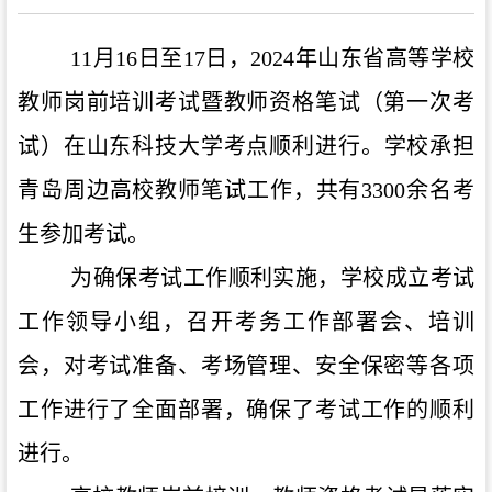
11
月
16
日
至
17日，2024年
山东省高等学校
教师岗前培训考试暨教师资格笔试
（第一次考
试）
在
山东科技大学考点
顺利进行。
学校
承担
青岛
周边
高校
教师笔试
工作
，
共有
3300余
名考
生参加
考试
。
为确保考试工作顺利实施，
学校
成立考试
工作领导小组，召开考务工作部署会、培训
会，对考试准备、考场管理、安全保密等各项
工作进行了全面部署，确保了考试工作的顺利
进行。