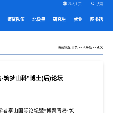
科大主页
搜索
师资队伍
北极星
研究生
就业
图书馆
当前位置:
首页
>>
人事处
>> 正文
筑梦山科”博士(后)论坛
学者泰山国际论坛暨“博聚青岛·筑