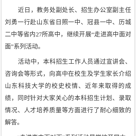
近日，教务处副处长、招生办公室副主任
刘勇一行
赴
山东省
日照一中、冠县一中、历城
二中
等省内
27
所
高中
，
继续
开展
“走进高中面对
面”系列活动。
活动中，
本科
招生工作人员通过宣讲会、
咨询会等形式，向高中在校生及学生家长介绍
山东科技大学的校史校情、近年来取得的成
绩
，
同时针对大家关心的本科
招生计划、录取
情况、
人才
培养质量等方面进行了耐心细致的
解答。