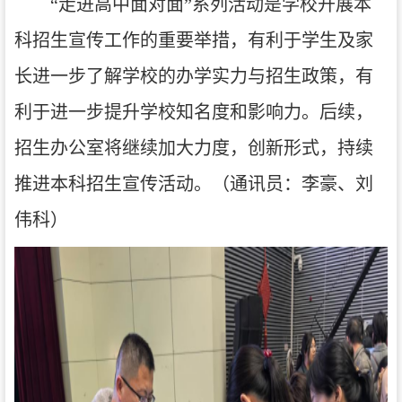
“走进高中面对面”系列活动是
学校
开展
本
科
招生宣传工作的重要举措，
有利于
学生
及家
长进一步了解学校的
办学实力与招生政策，
有
利于进一步
提升
学校
知名度和影响力。
后续，
招生办公室将继续加大力度，创新
形式
，持续
推进
本科招生宣传
活动。（通讯员：李豪、刘
伟科）