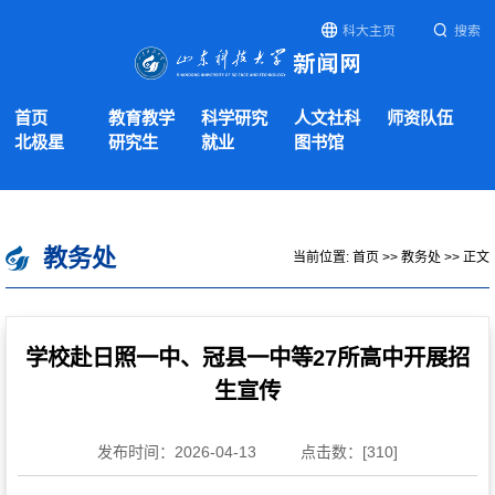
科大主页
搜索
首页
教育教学
科学研究
人文社科
师资队伍
北极星
研究生
就业
图书馆
教务处
当前位置:
首页
>>
教务处
>> 正文
学校赴日照一中、冠县一中等27所高中开展招
生宣传
发布时间：2026-04-13
点击数：[
310
]