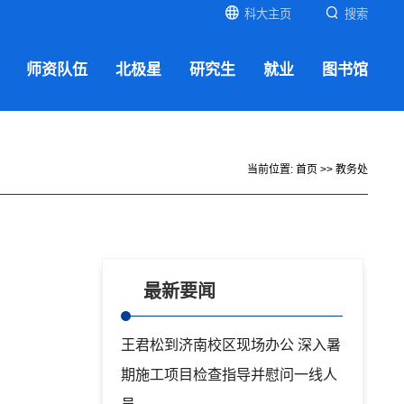
科大主页
搜索
师资队伍
北极星
研究生
就业
图书馆
当前位置:
首页
>>
教务处
最新要闻
王君松到济南校区现场办公 深入暑
期施工项目检查指导并慰问一线人