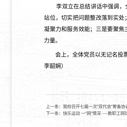
李双立
在总结讲话中强调，
站位，切实把问题整改落到实处
凝聚力和服务效能；
三是
要聚焦
力量。
会上，全体党员以无记名投
李韶娴）
上一条：
我校召开七届一次“双代会”筹备协
下一条：
快乐运动 一“网”情深 ----教职