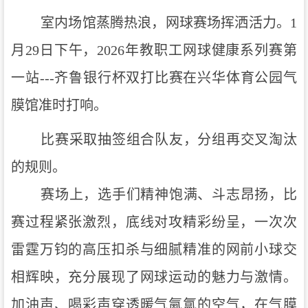
室内场馆蒸腾热浪，网球赛场挥洒活力。
1
月29日下午，2026年教职工网球健康系列赛第
一站---齐鲁银行杯双打比赛在兴华体育公园气
膜馆准时打响。
比赛采取抽签组合队友，分组再交叉淘汰
的规则。
赛场上，选手们精神饱满、斗志昂扬，
比
赛过程紧张激烈，底线对攻精彩纷呈，
一次次
雷霆万钧的高压扣杀与细腻精准的网前小球交
相辉映，充分展现了网球运动的魅力与激情。
加油声、喝彩声穿透暖气氤氲的空气，在气膜