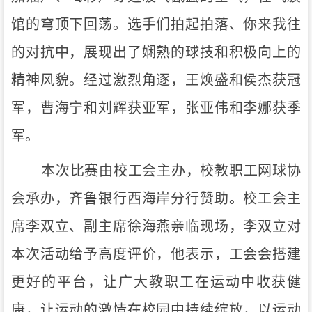
馆的穹顶下回荡。
选手们拍起拍落、你来我往
的对抗中，展现出了娴熟的球技和积极向上的
精神风貌。经过激烈角逐，王焕盛和侯杰获冠
军，曹海宁和刘辉获亚军，张亚伟和李娜获季
军。
本次比赛由校工会主办，校教职工网球协
会
承办，
齐鲁银行
西海岸分行赞助
。校工会
主
席
李双立、
副主席
徐海燕亲临现场，李双立
对
本次活动给予高度评价
，他表示，工会
会
搭建
更好的平台，让广大教职工在运动中收获健
康，让运动的激情在校园中持续绽放，以运动