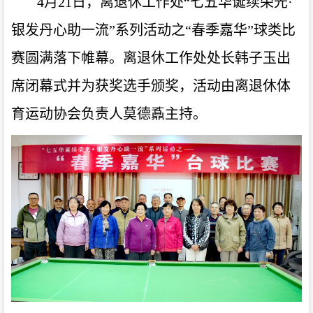
4
月
21
日，离退休工作处
“
七五华诞续荣光
·
银发丹心助一流
”
系列活动之
“
春季嘉华
”
球类比
赛圆满落下帷幕。离退休工作处处长韩子玉出
席闭幕式并为获奖选手颁奖，活动由离退休体
育运动协会负责人莫德鼒主持。