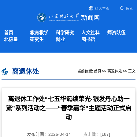
科大主页
搜索
首页
教育教学
科学研究
人文社科
师资队伍
北极星
研究生
就业
图书馆
离退休处
当前位置:
首页
>>
离退休处
>> 正文
离退休工作处“七五华诞续荣光·银发丹心助一
流”系列活动之——“春季嘉华”主题活动正式启
动
发布时间：2026-04-14
点击数：[
187
]