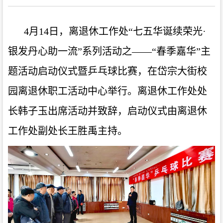
4
月
14
日，离退休工作处
“
七五华诞续荣光
·
银发丹心助一流
”
系列活动之——
“
春季嘉华
”
主
题活动启动仪式暨乒乓球比赛，在岱宗大街校
园离退休职工活动中心举行。离退休工作处处
长韩子玉出席活动并致辞，启动仪式由离退休
工作处副处长王胜禹主持。