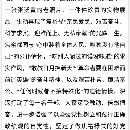
一张张泛黄的老照片、一件件珍贵的实物展
品
，
生动再现了焦裕禄
“亲民爱民、艰苦奋斗、
科学求实、迎难而上、无私奉献”的
光辉一生
。
焦裕禄同志
“心中装着全体人民、唯独没有他自
己”的公仆情怀，“吃别人嚼过的馍没味道”的求
实作风，“敢教日月换新天”“革命者要在困难面
前逞英雄”的奋斗精神，
以及
艰苦朴素、廉洁奉
公、
“任何时候都不搞特殊化”的道德情操，
深
深打动了每一名干部。大家
深受触动、倍感振
奋，
进一步增强了以坚强党性树立和践行正确
政绩观的自觉性，坚定了做焦裕禄式的好党