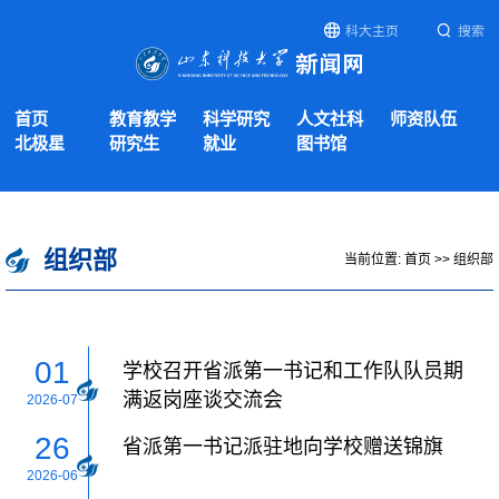
科大主页
搜索
首页
教育教学
科学研究
人文社科
师资队伍
北极星
研究生
就业
图书馆
组织部
当前位置:
首页
>>
组织部
01
学校召开省派第一书记和工作队队员期
满返岗座谈交流会
2026-07
26
省派第一书记派驻地向学校赠送锦旗
2026-06