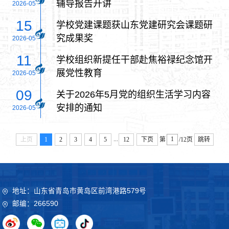
辅导报告开讲
2026-05
15
学校党建课题获山东党建研究会课题研
究成果奖
2026-05
11
学校组织新提任干部赴焦裕禄纪念馆开
展党性教育
2026-05
09
关于2026年5月党的组织生活学习内容
安排的通知
2026-05
...
上页
1
2
3
4
5
12
下页
第
/12页
跳转
地址：山东省青岛市黄岛区前湾港路579号
邮编：266590