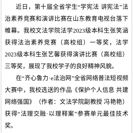
近日，
第十届
全
省学生
“学宪法 讲宪法”
法
治素养竞赛和演讲比赛在山东教育电视台落下
帷幕。
我校
文法学院
法学
2023级
本科生
张笑涵
获得
法治素养竞赛
（
高校组
）
一等奖
，法学
2
02
3级本科生张艺馨
获得演讲比赛（高校组）
三等奖，展现了我校学子的良好精神风貌。
在
“齐心鲁力·e法治网”
全省
网络普法短视频
大赛
中，我校选送的作品《保护个人信息
共建
网络强国》（作者：文法学院副教授
冯艳艳）
获得
“法理交融·以理释案”参赛单元最佳技术
奖。