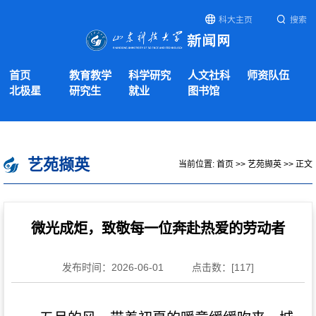
科大主页
搜索
首页
教育教学
科学研究
人文社科
师资队伍
北极星
研究生
就业
图书馆
艺苑撷英
当前位置:
首页
>>
艺苑撷英
>> 正文
微光成炬，致敬每一位奔赴热爱的劳动者
发布时间：2026-06-01
点击数：[
117
]