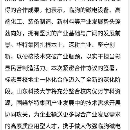
得的合作成果。他表示，临朐的磁电设备、高
端化工、装备制造、新材料等产业发展势头蓬
勃向好，拥有坚实的产业基础与广阔的发展前
景。华特集团扎根本土、深耕主业、坚守创
新，以硬核技术突破产业瓶颈，以实干担当彰
显民营制造活力。本次紧密合作协议的签署，
标志着校地企一体化合作迈入了全新的深化阶
段。山东科技大学将充分整合校内优势学科资
源，围绕华特集团产业发展中的技术需求开展
协同攻关，为企业输送更多契合产业发展需求
的高素质应用型人才，携手做大做强临朐磁电