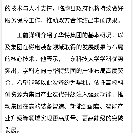
的技术与人才支撑，临朐县政府也将持续做好
服务保障工作，推动双方合作结出丰硕成果。
王前详细介绍了华特集团的基本概况，以
及集团在磁电装备领域取得的发展成果与布局
的核心技术。他表示，山东科技大学学科优势
突出，学科方向与华特集团的产业布局高度契
合，希望能够以此次签约为契机，依托高校科
创资源为集团产业迭代升级注入强劲动能，推
动集团在高端装备智造、新能源配套、智能产
业升级等领域实现更高质量、更高能级的突破
发展。