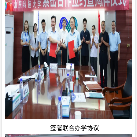
签署联合办学协议