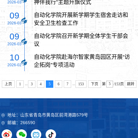
神伴我行”主题升旗仪式
2026-03
09
自动化学院开展新学期学生宿舍走访和
安全卫生检查工作
2026-03
09
自动化学院召开新学期全体学生干部会
议
2026-03
10
自动化学院赴海尔智家黄岛园区开展“访
企拓岗”专项活动
2026-02
...
...
上页
1
3
4
5
6
7
153
下页
第
/153页
跳转
地址：山东省青岛市黄岛区前湾港路579号
邮编：266590