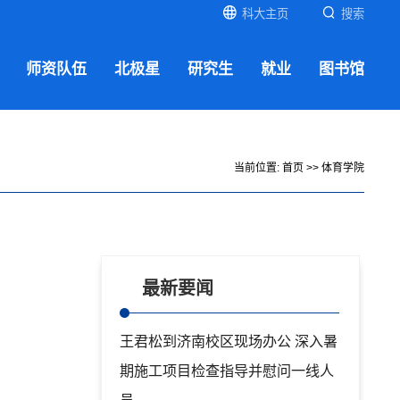
科大主页
搜索
师资队伍
北极星
研究生
就业
图书馆
当前位置:
首页
>>
体育学院
最新要闻
王君松到济南校区现场办公 深入暑
期施工项目检查指导并慰问一线人