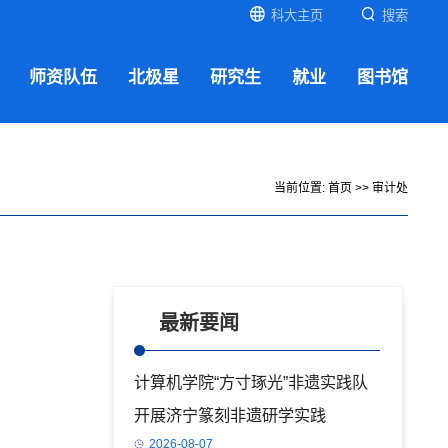
科大主页
搜索
师资队伍
北极星
研究生
就业
图书馆
当前位置:
首页
>>
审计处
最新要闻
计算机学院“方寸琢光”非遗实践队
开展济宁篆刻非遗研学实践
2026-08-07