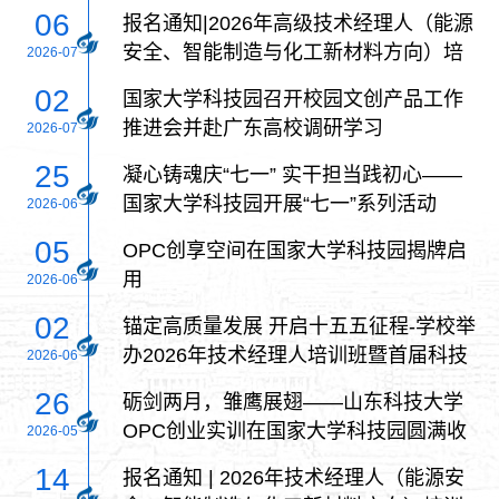
06
报名通知|2026年高级技术经理人（能源
安全、智能制造与化工新材料方向）培
2026-07
训班
02
国家大学科技园召开校园文创产品工作
推进会并赴广东高校调研学习
2026-07
25
凝心铸魂庆“七一” 实干担当践初心——
国家大学科技园开展“七一”系列活动
2026-06
05
OPC创享空间在国家大学科技园揭牌启
用
2026-06
02
锚定高质量发展 开启十五五征程-学校举
办2026年技术经理人培训班暨首届科技
2026-06
成果转移转化专员聘任仪式
26
砺剑两月，雏鹰展翅——山东科技大学
OPC创业实训在国家大学科技园圆满收
2026-05
官
14
报名通知 | 2026年技术经理人（能源安