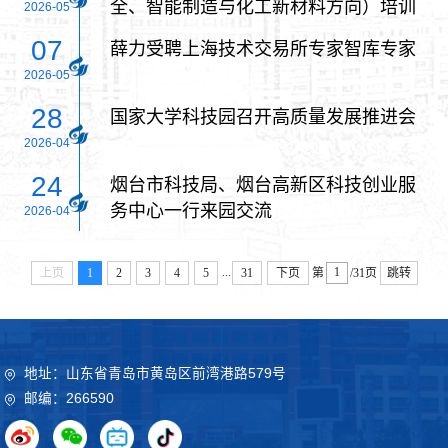
全、智能制造与化工新材料方向）培训
2026-05
班
07
薛力受聘上海技术交易所专家智库专家
2026-05
28
国家大学科技园召开高质量发展推进会
2026-04
24
烟台市科技局、烟台高新区科技创业服
务中心一行来园交流
2026-04
...
上页
1
2
3
4
5
31
下页
第
/31页
跳转
地址：山东省青岛市黄岛区前湾港路579号
邮编：266590