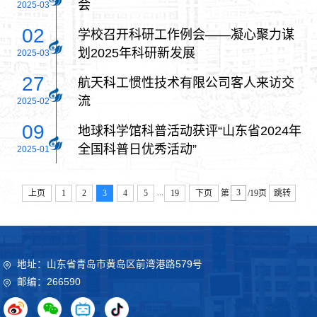
会
2025-03
02
学校召开科研工作例会——凝心聚力谋
划2025年科研新发展
2025-03
27
航天科工惯性技术有限公司客人来访交
流
2025-02
09
地球科学馆科普活动获评“山东省2024年
全国科普日优秀活动”
2025-01
...
上页
1
2
3
4
5
19
下页
第
/19页
跳转
地址：山东省青岛市黄岛区前湾港路579号
邮编：266590