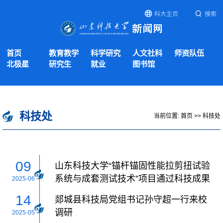
科大主页
搜索
首页
教育教学
科学研究
人文社科
师资队伍
北极星
研究生
就业
图书馆
科技处
当前位置:
首页
>>
科技处
09
山东科技大学“锚杆锚固性能拉剪扭试验
系统与成套测试技术”项目通过科技成果
2025-06
评价
14
郯城县科技局党组书记孙守超一行来校
调研
2025-05