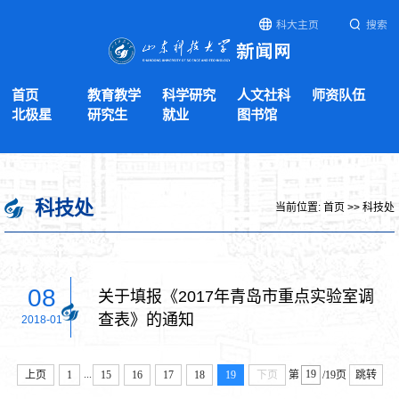
科大主页
搜索
首页
教育教学
科学研究
人文社科
师资队伍
北极星
研究生
就业
图书馆
科技处
当前位置:
首页
>>
科技处
08
关于填报《2017年青岛市重点实验室调
查表》的通知
2018-01
...
上页
1
15
16
17
18
19
下页
第
/19页
跳转