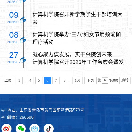
2026-03
09
计算机学院召开新学期学生干部培训大
会
2026-03
08
计算机学院举办“三八”妇女节肩颈瑜伽
理疗活动
2026-03
27
凝心聚力谋发展，实干兴院创未来——
计算机学院召开2026年工作务虚会暨发
2026-02
展研讨会
...
...
上页
1
4
5
6
7
8
160
下页
第
/160页
跳转
地址：山东省青岛市黄岛区前湾港路579号
邮编：266590