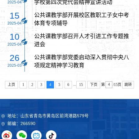
学校第四次党代会精神宣讲活动
2025-04
15
公共课教学部开展校区教职工子女中考
体育专项辅导
2025-04
10
公共课教学部召开人才引进工作专题推
进会
2025-04
26
公共课教学部党委启动深入贯彻中央八
项规定精神学习教育
2025-03
...
上页
1
2
3
4
5
6
15
下页
第
/15页
跳转
地址：山东省青岛市黄岛区前湾港路579号
邮编：266590