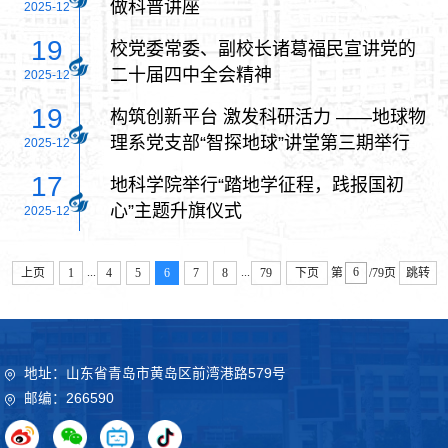
做科普讲座
2025-12
19
校党委常委、副校长诸葛福民宣讲党的
二十届四中全会精神
2025-12
19
构筑创新平台 激发科研活力 ——地球物
理系党支部“智探地球”讲堂第三期举行
2025-12
17
地科学院举行“踏地学征程，践报国初
心”主题升旗仪式
2025-12
...
...
上页
1
4
5
6
7
8
79
下页
第
/79页
跳转
地址：山东省青岛市黄岛区前湾港路579号
邮编：266590