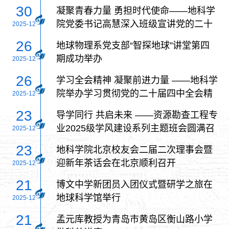
30
凝聚青春力量 勇担时代使命——地科学
院党委书记高慧深入班级宣讲党的二十
2025-12
届四中全会精神
26
地球物理系党支部“智探地球”讲堂第四
期成功举办
2025-12
26
学习全会精神 凝聚前进力量 ——地科学
院举办学习贯彻党的二十届四中全会精
2025-12
神宣讲会
23
导学同行 共启未来 ——资源勘查工程专
业2025级学风建设系列主题班会圆满召
2025-12
开
23
地科学院北京校友会二届二次理事会暨
迎新年茶话会在北京顺利召开
2025-12
21
博文中学新团员入团仪式暨研学之旅在
地球科学馆举行
2025-12
21
孟元库教授为青岛市黄岛区衡山路小学