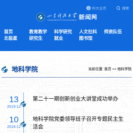
科大主页
搜索
首页
教育教学
科学研究
人文社科
师资队伍
北极星
研究生
就业
图书馆
地科学院
当前位置:
首页
>>
地科学院
13
第二十一期创新创业大讲堂成功举办
2019-12
10
地科学院党委领导班子召开专题民主生
活会
2019-12