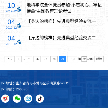
10
地科学院全体党员参加“不忘初心、牢记
使命”主题教育理论考试
2019-12
04
【身边的榜样】先进典型经验交流一
2019-12
04
【身边的榜样】先进典型经验交流二
2019-12
...
上页
1
75
76
77
78
79
下页
第
/79页
跳转
地址：山东省青岛市黄岛区前湾港路579号
邮编：266590