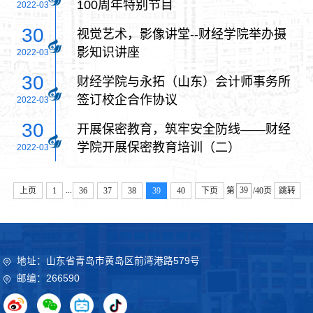
100周年特别节目
2022-03
30
视觉艺术，影像讲堂--财经学院举办摄
影知识讲座
2022-03
30
财经学院与永拓（山东）会计师事务所
签订校企合作协议
2022-03
30
开展保密教育，筑牢安全防线——财经
学院开展保密教育培训（二）
2022-03
...
上页
1
36
37
38
39
40
下页
第
/40页
跳转
地址：山东省青岛市黄岛区前湾港路579号
邮编：266590