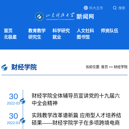
科大主页
搜索
首页
教育教学
科学研究
人文社科
师资队伍
北极星
研究生
就业
图书馆
财经学院
当前位置:
首页
>>
财经学院
30
财经学院全体辅导员宣讲党的十九届六
中全会精神
2022-03
30
实践教学改革谱新篇 应用型人才培养结
硕果——财经学院学子在多项跨境电商
2022-03