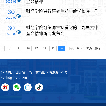
全会精神
2022-03
30
财经学院进行研究生期中教学检查工作
2022-03
30
财经学院组织师生观看党的十九届六中
全会精神新闻发布会
2022-03
...
上页
1
36
37
38
39
40
下页
第
/40页
跳转
地址：山东省青岛市黄岛区前湾港路579号
邮编：266590