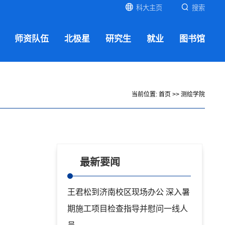
科大主页
搜索
师资队伍
北极星
研究生
就业
图书馆
当前位置:
首页
>>
测绘学院
最新要闻
王君松到济南校区现场办公 深入暑
期施工项目检查指导并慰问一线人