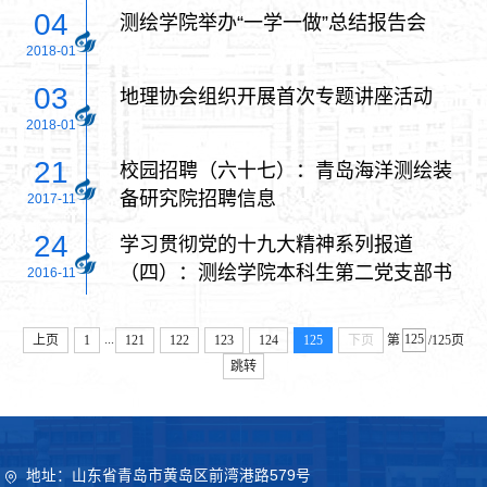
04
测绘学院举办“一学一做”总结报告会
2018-01
03
地理协会组织开展首次专题讲座活动
2018-01
21
校园招聘（六十七）：青岛海洋测绘装
备研究院招聘信息
2017-11
24
学习贯彻党的十九大精神系列报道
（四）：测绘学院本科生第二党支部书
2016-11
记李百川为本科生第二党支部全体党员
及入党积极分子讲党课
...
上页
1
121
122
123
124
125
下页
第
/125页
跳转
地址：山东省青岛市黄岛区前湾港路579号