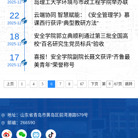
岛理工大学环境与市政工程学院举办联
2025-12
学联建活动
22
云端协同 智慧赋能：《安全管理学》慕
课西行获评“典型教研方法”
2025-12
18
安全学院郭立典顺利通过第三批全国高
校“百名研究生党员标兵”验收
2025-12
17
喜报！安全学院副院长聂文获评“齐鲁最
美青年”荣誉称号
2025-12
...
...
上页
1
4
5
6
7
8
67
下页
第
/67页
跳转
地址：山东省青岛市黄岛区前湾港路579号
邮编：266590