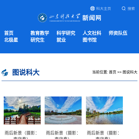
科大主页
搜索
首页
教育教学
科学研究
人文社科
师资队伍
北极星
研究生
就业
图书馆
图说科大
当前位置:
首页
>>
图说科大
雨后新景（摄影：
雨后新景（摄影：
雨后新景（摄影：