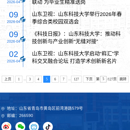
联动 为毕业生精准送岗
2026-04
09
山东卫视：山东科技大学举行2026年春
季综合类校园双选会
2026-04
09
《科技日报》：山东科技大学：推动科
技创新与产业创新“无缝对接”
2026-04
02
山东卫视：山东科技大学启动“嵙汇”学
科交叉融合论坛 打造学术创新新名片
2026-04
...
...
上页
1
3
4
5
6
7
127
下页
第
/127页
跳转
地址：山东省青岛市黄岛区前湾港路579号
邮编：266590