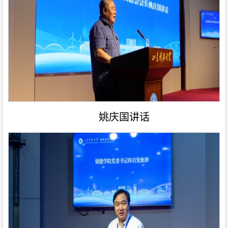
姚庆国讲话