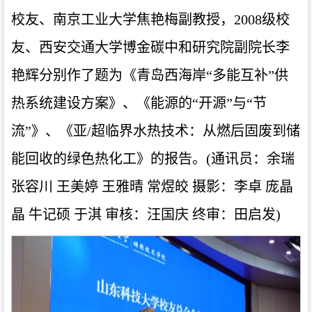
校友、南京工业大学焦艳梅副教授，2008级校
友、西安交通大学博金碳中和研究院副院长李
艳辉分别作了题为《青岛西海岸“多能互补”供
热系统建设方案》、《能源的“开源”与“节
流”》、《亚/超临界水热技术：从燃后固废到储
能回收的绿色热化工》的报告。(通讯员：余瑞
张容川 王美婷 王雅晴 常煜皎 摄影：李卓 庞晶
晶 牛记硕 于淇 审核：汪国庆 终审：田启发)