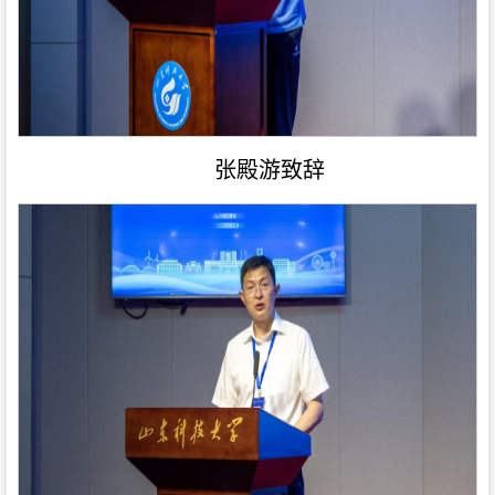
张殿游致辞