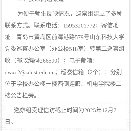
为便于师生反映情况，巡察组建立了多种
联系方式。联系电话：
15953201772
；寄信地
址：青岛市黄岛区前湾港路
579
号山东科技大学
党委巡察办公室（办公楼
518
室）转第二巡察组
收（邮政编码
266590
）；电子邮箱：
dwxc2@sdust.edu.cn
；巡察信箱（
2
个）：分别
位于学校办公楼一楼西侧连廊、机电学院楼二
楼公告栏旁。
巡察组受理信访截止时间为
2025
年
12
月
7
日。