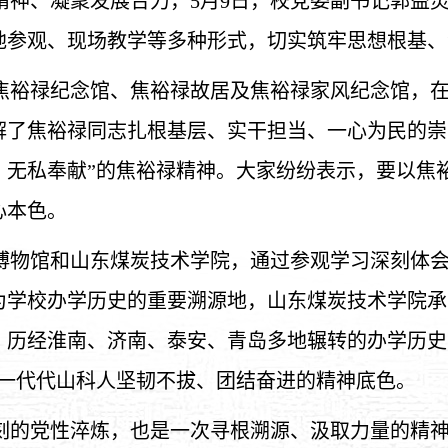
精神、凝聚发展合力，
5月9日，校党委副书记郭益
地参观、现场教学等多种形式，切实筑牢思想根基、
进焦裕禄纪念馆、焦裕禄故居及焦裕禄家风纪念馆，
解了焦裕禄同志扎根基层、实干担当、一心为民的崇
、无私奉献”的焦裕禄精神。大家纷纷表示，要以焦
心本色。
博物馆和山东煤炭技术学院，通过参观学习深刻体
为学校办学历史的重要溯源地，山东煤炭技术学院承
，历经淮南、济南、泰安、青岛多地辗转的办学历史
于一代代山科人坚韧不拔、团结奋进的精神底色。
刻的党性淬炼，也是一次寻根溯源、汲取力量的精