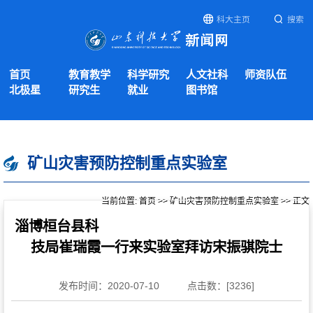
科大主页
搜索
首页
教育教学
科学研究
人文社科
师资队伍
北极星
研究生
就业
图书馆
矿山灾害预防控制重点实验室
当前位置:
首页
>>
矿山灾害预防控制重点实验室
>> 正文
淄博桓台县科
技局崔瑞霞一行来实验室拜访宋振骐院士
发布时间：2020-07-10
点击数：[
3236
]