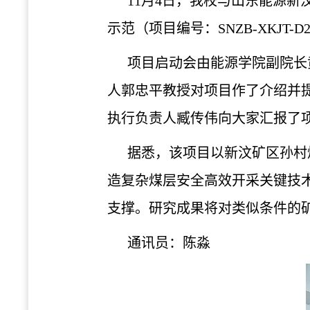
11
月
4
日，我校与山东能源新
示范（
项目编号：
SNZB-XKJT-D2
项目启动会由能源学院副院长
人郭忠平教授对项目作了介绍并
执行负责人臧传伟向大家汇报了
据悉，该项目以新汶矿区孙村
造复杂煤层安全高效开采关键技
支撑。研究成果将对类似条件的
通讯员：陈淼