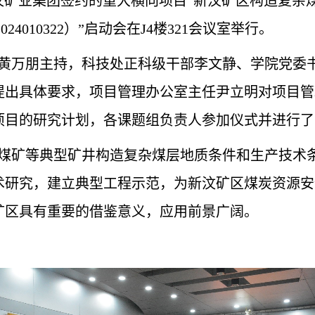
汶矿业集团签约的重大横向项目“新汶矿区构造复杂
024010322
）
”启动会在
J4
楼
321
会议室举行。
黄万朋主持，科技处正科级干部李文静、学院党委
提出具体要求，项目管理办公室主任尹立明对项目管
项目的研究计划，各课题组负责人参加仪式并进行了
煤矿等典型矿井构造复杂煤层地质条件和生产技术
术研究，建立典型工程示范，为新汶矿区煤炭资源安
矿区具有重要的借鉴意义，应用前景广阔。