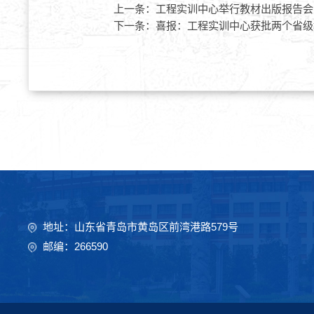
上一条：
工程实训中心举行教材出版报告会
下一条：
喜报：工程实训中心获批两个省级
地址：山东省青岛市黄岛区前湾港路579号
邮编：266590