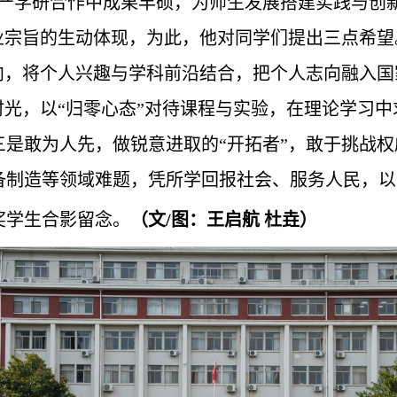
在产学研合作中成果丰硕，为师生发展搭建实践与创
企业宗旨的生动体现，为此，他对同学们提出三点希
导向，将个人兴趣与学科前沿结合，把个人志向融入
时光，以“归零心态”对待课程与实验，在理论学习
三是敢为人先，做锐意进取的“开拓者”，敢于挑战
备制造等领域难题，凭所学回报社会、服务人民，以
奖学生合影留念。
（文/图：王启航
杜垚
）