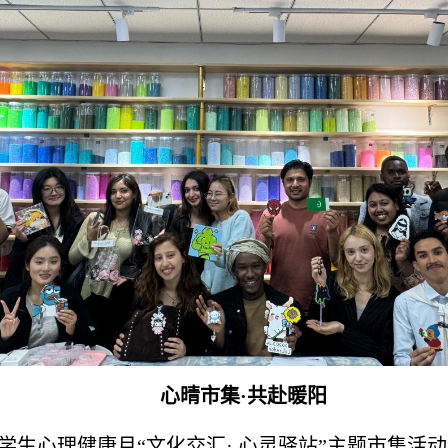
心晴市集·共赴暖阳
际学生心理健康月“文化交汇· 心灵驿站”主题市集