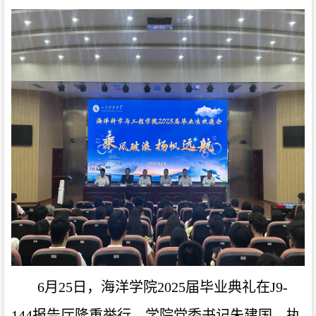
6月25日
，海洋学院
202
5届
毕业
典礼
在
J9-
144报告厅
隆重举行，学院
党委书记朱建国、执