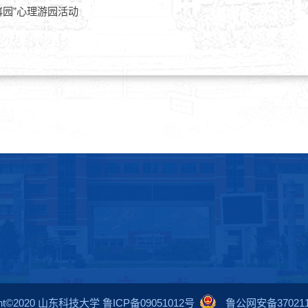
嵙园”心理游园活动
ight©2020 山东科技大学 鲁ICP备09051012号
鲁公网安备3702110