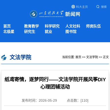
科大主页
搜索
首页
教育教学
科学研究
人文社科
师资队伍
北极星
研究生
就业
图书馆
文法学院
当前位置:
首页
>>
文法学院
>> 正文
纸鸢寄情，逐梦同行——文法学院开展风筝DIY
心理团辅活动
发布时间：2026-05-29
点击数：[
110
]