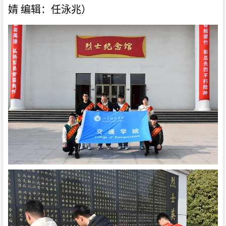
婧
编辑：任泳兆）