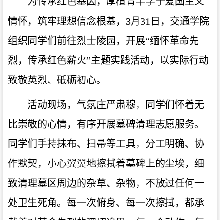
为传承红色基因，厚植青年学子爱国主义
情怀，筑牢理想信念根基，
3
月
31
日，交通学院
组织
同学们
前往烈士陵园，开展
“缅怀革命先
烈，传承红色薪火”主题实践活动，以实际行动
致敬英烈、砥砺初心。
活动现场，气氛庄严肃穆，
同学们
怀着无
比崇敬的心情，有序开展墓碑清理志愿服务。
同学们手持抹布、扫帚等工具，分工明确、协
作默契，小心翼翼地擦拭着墓碑上的尘埃，细
致清理墓区周边的杂草、杂物，不放过任何一
处卫生死角。每一次俯身、每一次擦拭，都承