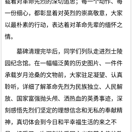
载着对革命先烈的深切追思；每一个动作、每
一份细心，都彰显着对英烈的崇高敬意，大家
以最朴素的行动，表达着对革命先辈的缅怀之
情。
墓碑清理完毕后，
同学们
列队走进烈士陵
园纪念馆。在一幅幅泛黄的历史图片、一件件
承载岁月沧桑的文物前，大家驻足凝望、认真
聆听，详细了解革命先烈为民族独立、人民解
放、国家富强抛头颅、洒热血的英勇事迹，深
刻感悟先烈们坚定的理想信念和无私的奉献精
神，真切体会到今日和平幸福生活的来之不