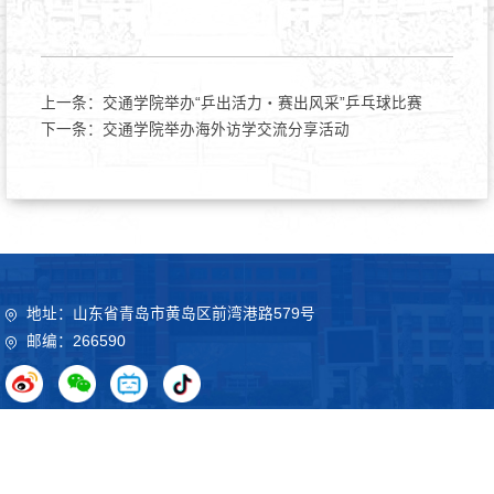
上一条：
交通学院举办“乒出活力・赛出风采”乒乓球比赛
下一条：
交通学院举办海外访学交流分享活动
地址：山东省青岛市黄岛区前湾港路579号
邮编：266590
Copyright©2020 山东科技大学 鲁ICP备09051012号
鲁公网