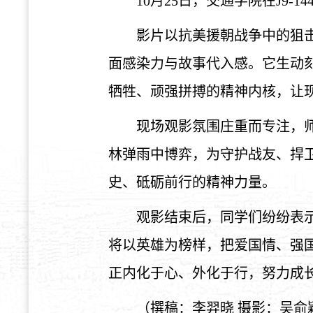
10月25日，交通学院在J9
影片以抗美援朝战争中的狙
面感染力与故事代入感。它生动
牺牲、顽强拼搏的精神内核，让
现场观影氛围庄重而专注，
林弹雨中博弈，为守护战友、捍
史、砥砺前行的精神力量。
观影结束后，同学们纷纷表
将以英雄为榜样，把爱国情、强
正内化于心、外化于行，努力成
（撰稿：李羿晓
摄影：吴俞