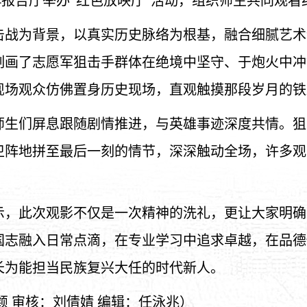
-144报告厅举办“红色放映厅”活动，组织师生共同观
击战为背景，以真实历史脉络为根基，融合细腻艺术
刻画了志愿军狙击手群体在绝境中坚守、于炮火中冲
现场观众仿佛置身历史现场，直观触摸那段岁月的铁
师生们屏息跟随剧情推进，与英雄事迹深度共情。狙
卫阵地拼至最后一刻的情节，深深触动全场，许多观
示
，
此次观影不仅是一次精神的洗礼，更让大家明确
国志融入日常点滴，在专业学习中追求卓越，在品德
长为能担当民族复兴大任的时代新人。
颖
审核：刘倩婧
编辑：
任泳兆
）