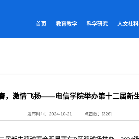
首页
教育教学
科学研究
人文社科
春，激情飞扬——电信学院举办第十二届新
发布时间：2024-10-21
点击数：[
326
]