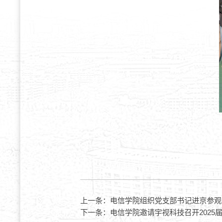
上一条：
电信学院组织党支部书记进京参观
下一条：
电信学院邀请宇视科技召开2025