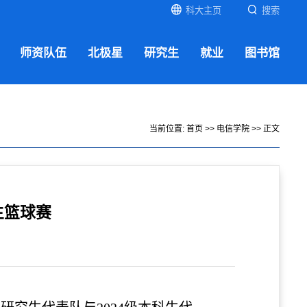
科大主页
搜索
师资队伍
北极星
研究生
就业
图书馆
当前位置:
首页
>>
电信学院
>> 正文
生篮球赛