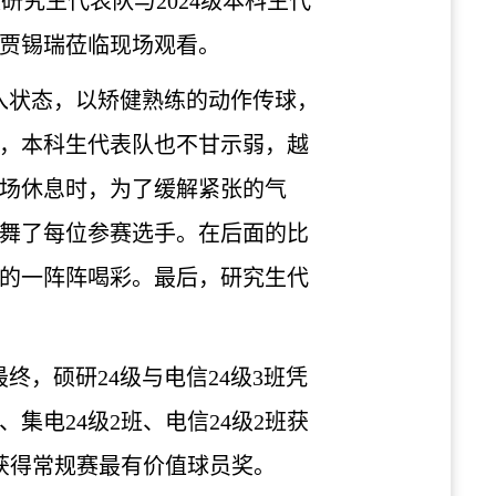
级研究生代表队与
2024级
本科生代
贾锡瑞
莅临现场观看。
入状态，以矫健熟练的动作传球，
，本科生代表队
也
不甘示弱，越
场休息时，
为了缓解紧张的气
舞了每位参赛选手
。在后面的比
的一阵阵喝彩。最后，研究生代
最终，硕
研
24级与电信24级3班
凭
级、集电24级2班、电信24级2班获
获得
常规赛最有价值球员奖。