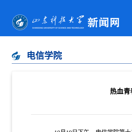
电信学院
热血青