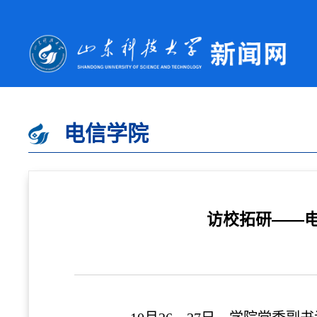
电信学院
访校拓研——