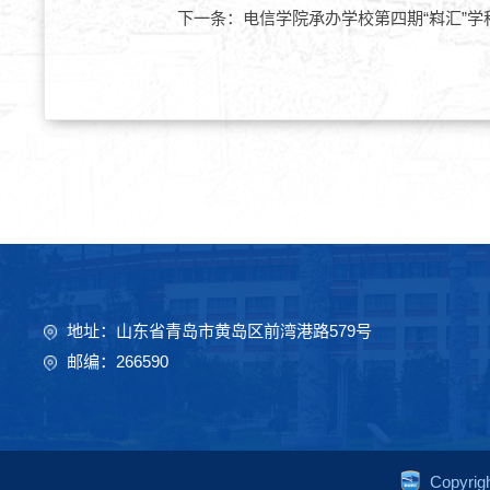
下一条：
电信学院承办学校第四期“嵙汇”
地址：山东省青岛市黄岛区前湾港路579号
邮编：266590
Copyr