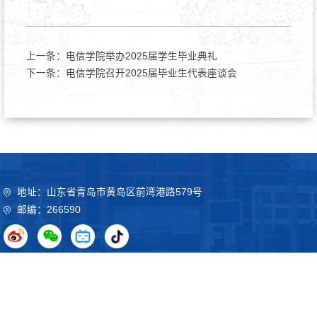
上一条：
电信学院举办2025届学生毕业典礼
下一条：
电信学院召开2025届毕业生代表座谈会
地址：山东省青岛市黄岛区前湾港路579号
邮编：266590
Copyright©2020 山东科技大学 鲁ICP备09051012号
鲁公网