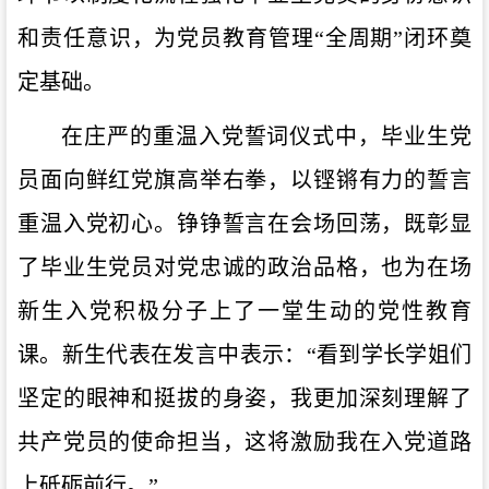
和责任意识，为党员教育管理
“
全周期
”
闭环奠
定基础。
在庄严的重温入党誓词仪式中，毕业生党
员面向鲜红党旗高举右拳，以铿锵有力的誓言
重温入党初心。铮铮誓言在会场回荡，既彰显
了毕业生党员对党忠诚的政治品格，也为在场
新生入党积极分子上了一堂生动的党性教育
课。新生代表在发言中表示：
“
看到学长学姐们
坚定的眼神和挺拔的身姿，我更加深刻理解了
共产党员的使命担当，这将激励我在入党道路
上砥砺前行。
”