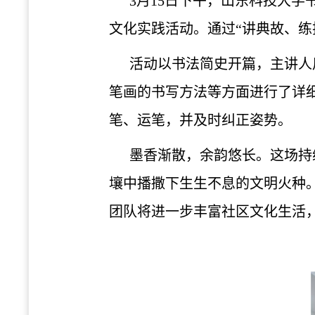
3
月
15
日下午，山东科技大学
文化实践活动。通过
“讲典故、
活动以书法简史开篇，主讲人
笔画的书写方法
等方面进行了
详
笔、运笔，并及时纠正姿势。
墨香渐散，余韵悠长。这场持
壤中播撒下生生不息的文明火种
团队将
进一步丰富社区文化生活