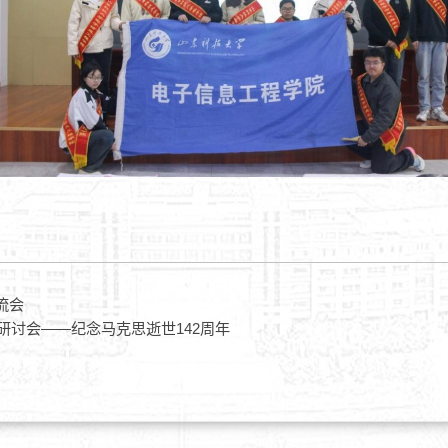
流会
题研讨会——纪念马克思逝世142周年