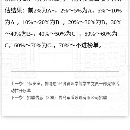
估结果：前
2%
为
A+
，
2%
～
5%
为
A
，
5%
～
10%
为
A-
，
10%
～
20%
为
B+
，
20%
～
30%
为
B
，
30%
～
40%
为
B-
，
40%
～
50%
为
C+
，
50%
～
60%
为
C
，
60%
～
70%
为
C-
，
70%
～不进榜单。
上一条：
“保安全，排隐患”经济管理学院学生党员干部先锋活
动拉开序幕
下一条：
招聘信息（308）青岛军盾玻璃有限公司招聘